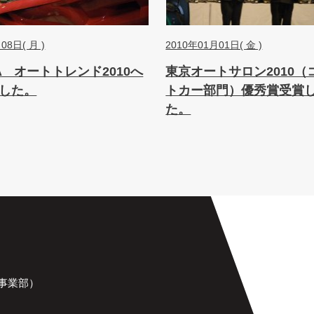
08日( 月 )
2010年01月01日( 金 )
A オートトレンド2010へ
東京オートサロン2010（
した。
トカー部門）優秀賞受賞
た。
事業部）