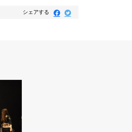
Facebook
Twitter
シェアする
で
で
シ
シ
ェ
ェ
ア
ア
す
す
る
る